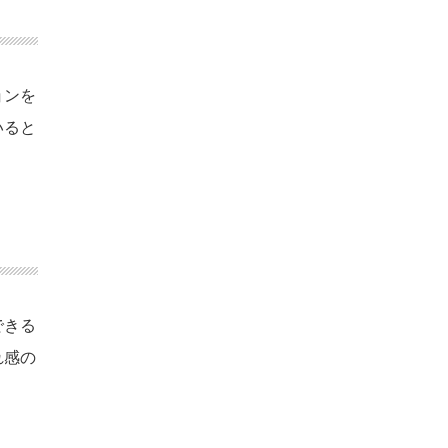
ョンを
いると
できる
れ感の