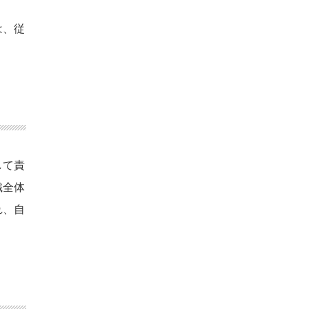
は、従
して責
織全体
れ、自