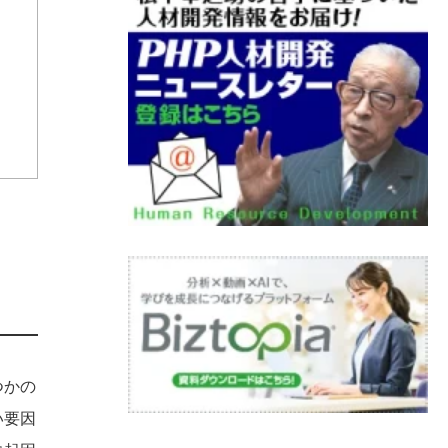
つかの
い要因