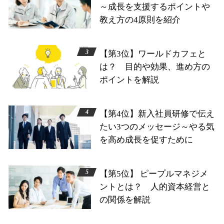
～成長を支援するポイントや
教え方の4原則を紹介
【第3位】ワールドカフェと
は？ 目的や効果、進め方の
ポイントを解説
【第4位】新入社員研修で伝え
たい3つのメッセージ～やる気
を高め成長を促すために
【第5位】 ピープルマネジメ
ントとは？ 人的資本経営と
の関係を解説