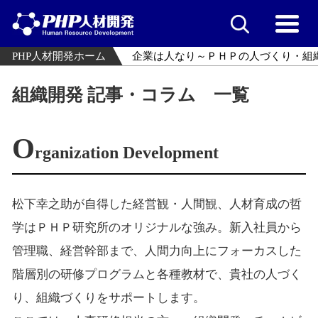
PHP人材開発ホーム
企業は人なり～ＰＨＰの人づくり・組
組織開発 記事・コラム 一覧
O
rganization Development
松下幸之助が自得した経営観・人間観、人材育成の哲
学はＰＨＰ研究所のオリジナルな強み。新入社員から
管理職、経営幹部まで、人間力向上にフォーカスした
階層別の研修プログラムと各種教材で、貴社の人づく
り、組織づくりをサポートします。