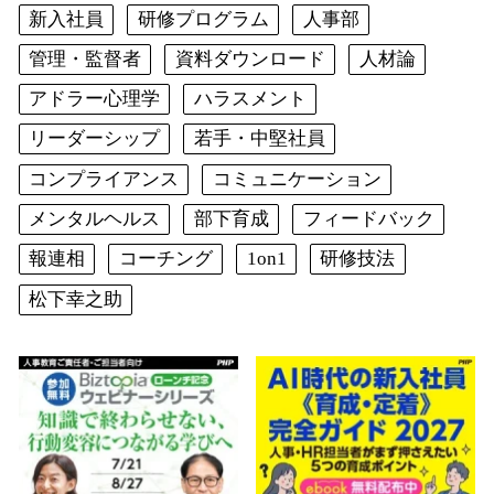
新入社員
研修プログラム
人事部
管理・監督者
資料ダウンロード
人材論
アドラー心理学
ハラスメント
リーダーシップ
若手・中堅社員
コンプライアンス
コミュニケーション
メンタルヘルス
部下育成
フィードバック
報連相
コーチング
1on1
研修技法
松下幸之助