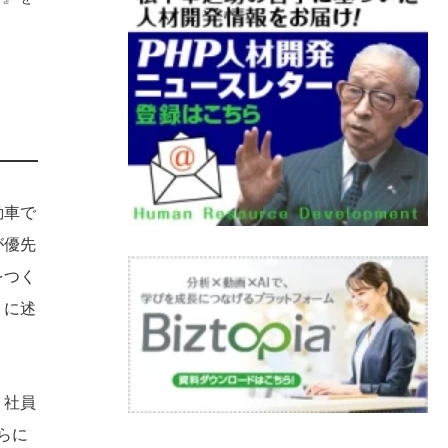
動車で
が優先
をつく
うに述
く社員
らに