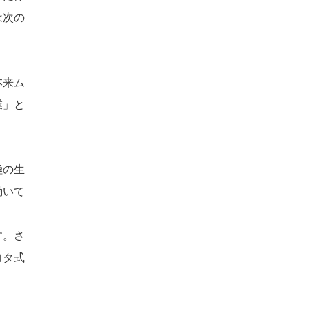
は次の
本来ム
業」と
極の生
動いて
す。さ
ヨタ式