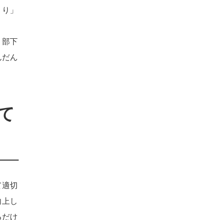
くり」
、部下
んだん
て
て適切
向上し
るだけ