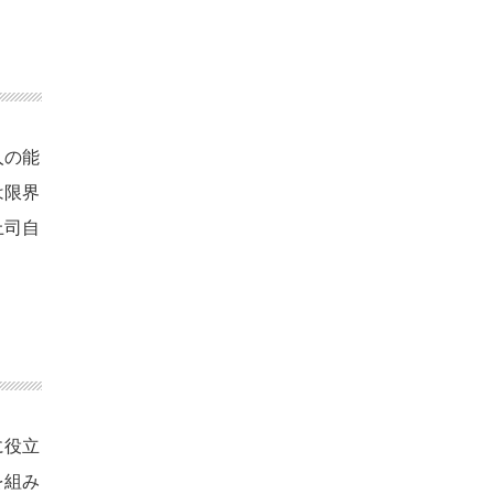
人の能
は限界
上司自
に役立
を組み