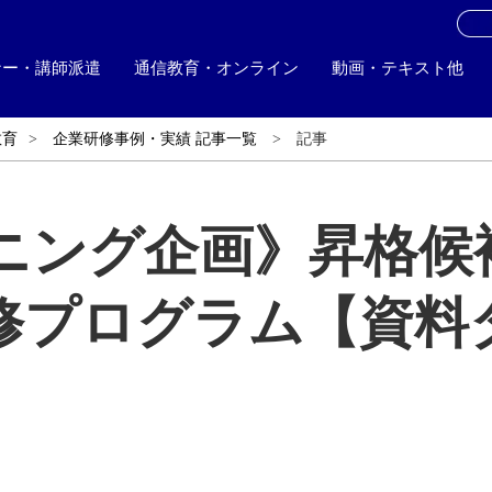
お
ナー・講師派遣
通信教育・オンライン
動画・テキスト他
教育
企業研修事例・実績 記事一覧
記事
ニング企画》昇格候
修プログラム【資料