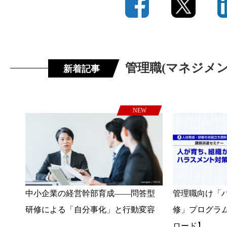
管理職(マネジメ
新着記事
NEW
中小企業の経営幹部育成――問答型
管理職向け「
研修による「自分事化」と行動変容
修」プログラ
ロード】