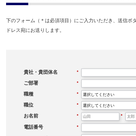
下のフォーム（＊は必須項目）にご入力いただき、送信ボ
ドレス宛にお送りします。
貴社・貴団体名
*
ご部署
*
職種
*
職位
*
お名前
*
*
電話番号
*