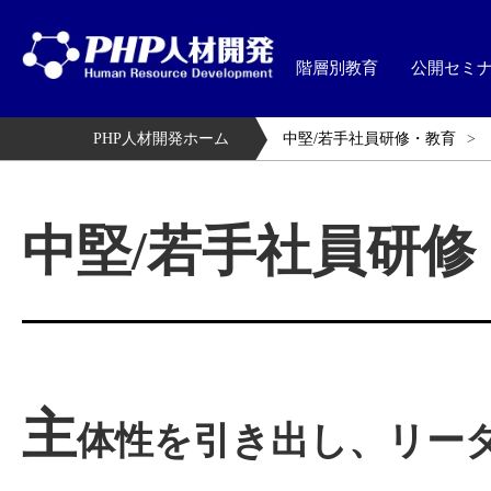
階層別教育
公開セミ
PHP人材開発ホーム
中堅/若手社員研修・教育
中堅/若手社員研修
主
体性を引き出し、リー