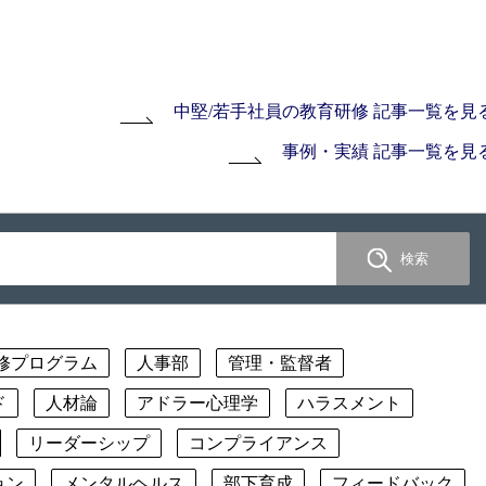
中堅/若手社員の教育研修 記事一覧を見
事例・実績 記事一覧を見
修プログラム
人事部
管理・監督者
ド
人材論
アドラー心理学
ハラスメント
リーダーシップ
コンプライアンス
ョン
メンタルヘルス
部下育成
フィードバック