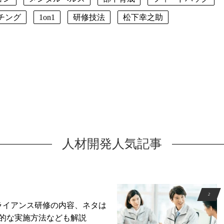
チング
1on1
研修技法
松下幸之助
人材開発人気記事
ライアンス研修の内容、ネタは
的な実施方法なども解説