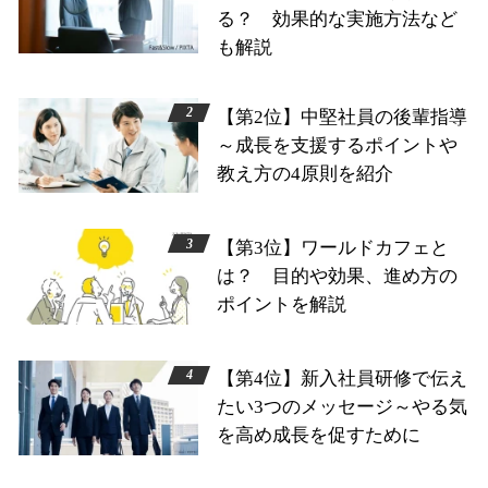
る？ 効果的な実施方法など
も解説
【第2位】中堅社員の後輩指導
～成長を支援するポイントや
教え方の4原則を紹介
【第3位】ワールドカフェと
は？ 目的や効果、進め方の
ポイントを解説
【第4位】新入社員研修で伝え
たい3つのメッセージ～やる気
を高め成長を促すために