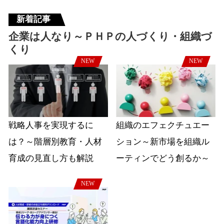
新着記事
企業は人なり～ＰＨＰの人づくり・組織づ
くり
NEW
NEW
戦略人事を実現するに
組織のエフェクチュエー
は？～階層別教育・人材
ション～新市場を組織ル
育成の見直し方も解説
ーティンでどう創るか～
NEW