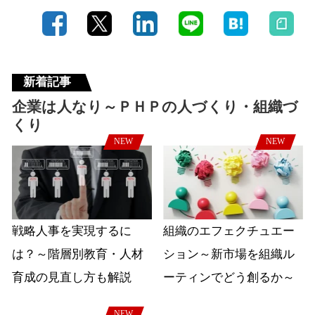
新着記事
企業は人なり～ＰＨＰの人づくり・組織づ
くり
NEW
NEW
戦略人事を実現するに
組織のエフェクチュエー
は？～階層別教育・人材
ション～新市場を組織ル
育成の見直し方も解説
ーティンでどう創るか～
NEW