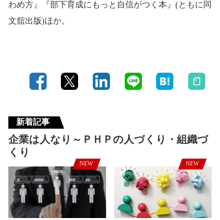
わめ方』『部下育成にもっと自信がつく本』(ともに同
文舘出版)ほか。
新着記事
企業は人なり～ＰＨＰの人づくり・組織づ
くり
NEW
NEW