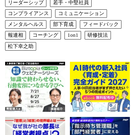
リーダーシップ
若手・中堅社員
コンプライアンス
コミュニケーション
メンタルヘルス
部下育成
フィードバック
報連相
コーチング
1on1
研修技法
松下幸之助