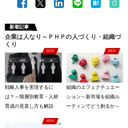
新着記事
企業は人なり～ＰＨＰの人づくり・組織づ
くり
NEW
NEW
戦略人事を実現するに
組織のエフェクチュエー
は？～階層別教育・人材
ション～新市場を組織ル
育成の見直し方も解説
ーティンでどう創るか～
NEW