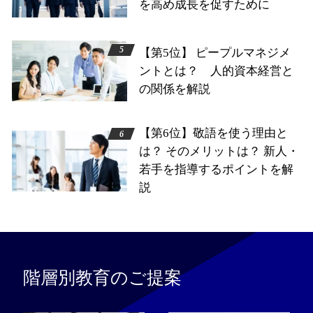
を高め成長を促すために
【第5位】 ピープルマネジメ
ントとは？ 人的資本経営と
の関係を解説
【第6位】敬語を使う理由と
は？ そのメリットは？ 新人・
若手を指導するポイントを解
説
階層別教育のご提案