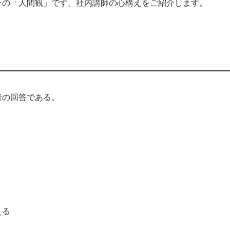
その「人間観」です。社内講師の心構えをご紹介します。
者の回答である。
える