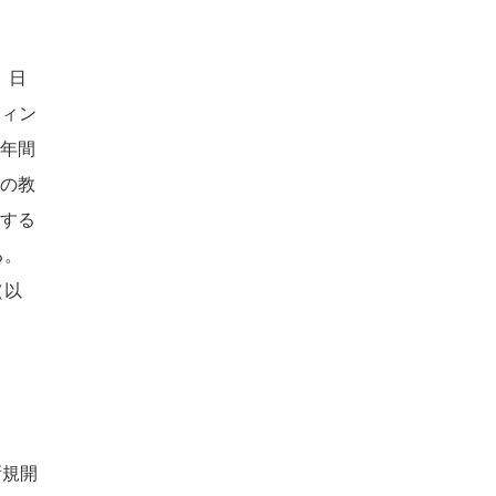
）日
ティン
を年間
物の教
スする
る。
（以
新規開