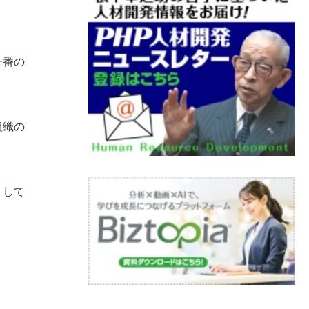
一番の
組織の
うして