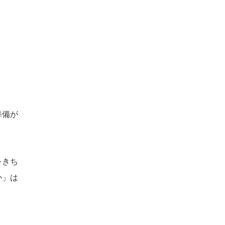
準備が
をきち
か」は