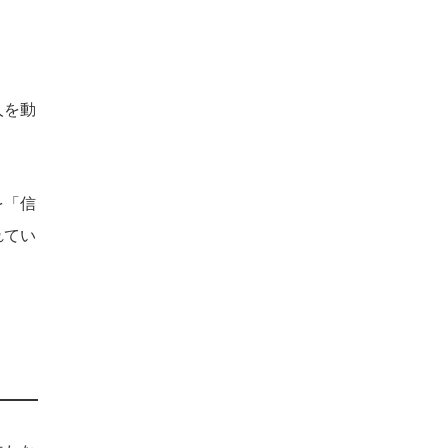
人を動
を「信
れてい