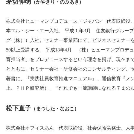
茅切伸明
（かやきり・のぶあき）
株式会社ヒューマンプロデュース・ジャパン 代表取締役。
本エル・シー・エー入社。 平成１年3月 住友銀行グループ
グ（株））入社。セミナー事業部にて、ビジネスセミナーを年
50以上受講する。 平成18年4月 （株）ヒューマンプロ
育担当者」をプロデュースするという理念を掲げ、現在まで年
とともに、セミナー会社・研修会社のコンサルティング、
著書に、『実践社員教育推進マニュアル』、通信教育『メ
上、ＰＨＰ研究所）、『だれでも一流講師になれる７１の
松下直子
（まつした・なおこ）
株式会社オフィスあん 代表取締役。社会保険労務士、人事