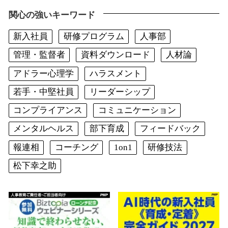
関心の強いキーワード
新入社員
研修プログラム
人事部
管理・監督者
資料ダウンロード
人材論
アドラー心理学
ハラスメント
若手・中堅社員
リーダーシップ
コンプライアンス
コミュニケーション
メンタルヘルス
部下育成
フィードバック
報連相
コーチング
1on1
研修技法
松下幸之助