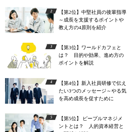
【第2位】中堅社員の後輩指導
～成長を支援するポイントや
教え方の4原則を紹介
【第3位】ワールドカフェと
は？ 目的や効果、進め方の
ポイントを解説
【第4位】新入社員研修で伝え
たい3つのメッセージ～やる気
を高め成長を促すために
【第5位】 ピープルマネジメ
ントとは？ 人的資本経営と