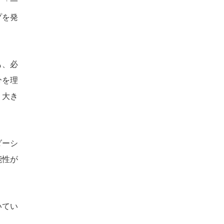
。「一
プを発
も、必
分を理
り大き
ダーシ
能性が
いてい