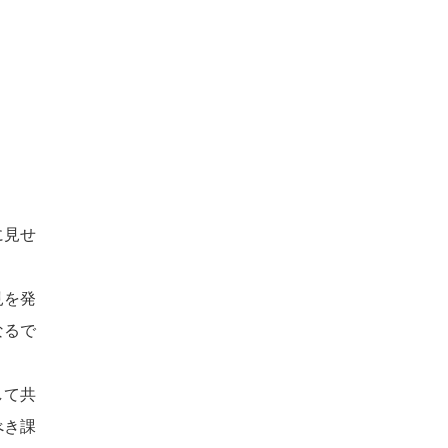
に見せ
見を発
なるで
して共
べき課