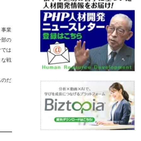
、事業
一部の
けでは
きな戦
ものだ