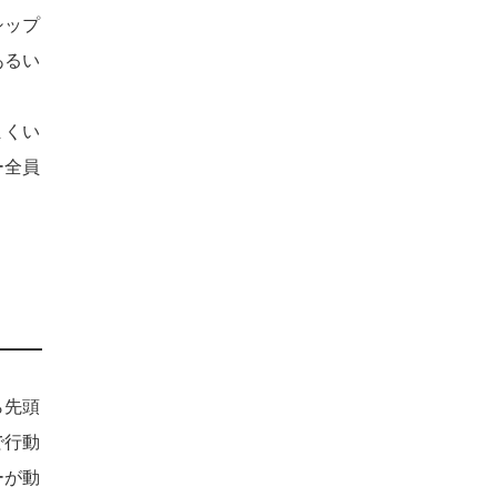
シップ
あるい
まくい
ー全員
ら先頭
で行動
ーが動