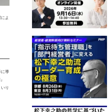
習によ
等に導
門』
まいり