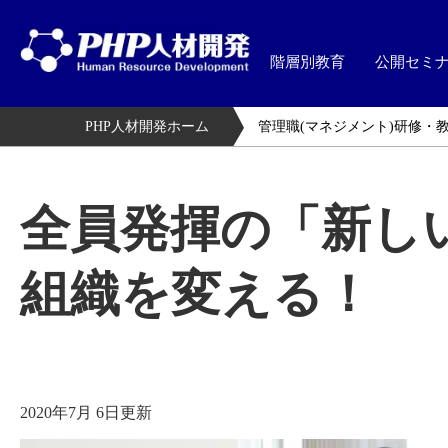
階層別教育
公開セミ
PHP人材開発ホーム
管理職(マネジメント)研修・
全員発揮の「新し
組織を変える！
2020年7月 6日更新