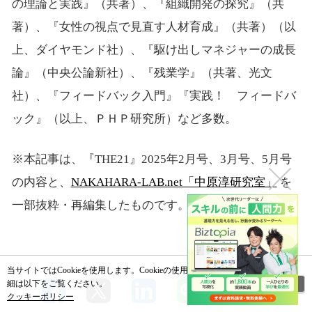
の理論と実践』（共著）、『組織開発の探究』（共
著）、『女性の視点で見直す人材育成』（共著）（以
上、ダイヤモンド社）、『駆け出しマネジャーの成長
論』（中央公論新社）、『残業学』（共著、光文
社）、『フィードバック入門』『実践！ フィードバ
ック』（以上、ＰＨＰ研究所）など多数。
※本記事は、『THE21』2025年2月号、3月号、5月号
の内容と、
NAKAHARA-LAB.net「中原淳研究室」
を
一部抜粋・再編集したものです。
当サイトではCookieを使用します。Cookieの使用に関する詳
閉じる
細は以下をご覧ください。
クッキーポリシー