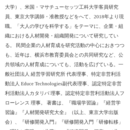
大学）、米国・マサチューセッツ工科大学客員研究
員、東京大学講師・准教授などをへて、2018年より現
職。「大人の学びを科学する」をテーマに、企業・組
織における人材開発・組織開発について研究してい
る。 民間企業の人材育成を研究活動の中心におきつつ
も、近年は、横浜市教育委員会との共同研究など、公
共領域の人材育成についても、活動を広げている。一
般社団法人 経営学習研究所 代表理事、特定非営利活
動法人 Educe Technologies副代表理事、認定特定非営
利活動法人カタリバ 理事。認定特定非営利活動法人フ
ローレンス 理事。 著書は、『職場学習論』『経営学
習論』『人材開発研究大全』（以上、東京大学出版
会）、『研修開発入門』『研修開発入門「研修転移」