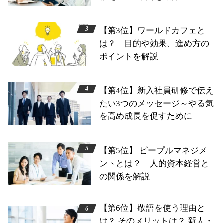
【第3位】ワールドカフェと
は？ 目的や効果、進め方の
ポイントを解説
【第4位】新入社員研修で伝え
たい3つのメッセージ～やる気
を高め成長を促すために
【第5位】 ピープルマネジメ
ントとは？ 人的資本経営と
の関係を解説
【第6位】敬語を使う理由と
は？ そのメリットは？ 新人・