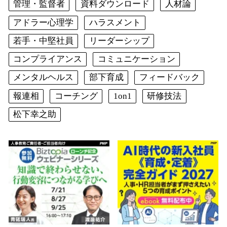
管理・監督者
資料ダウンロード
人材論
アドラー心理学
ハラスメント
若手・中堅社員
リーダーシップ
コンプライアンス
コミュニケーション
メンタルヘルス
部下育成
フィードバック
報連相
コーチング
1on1
研修技法
松下幸之助