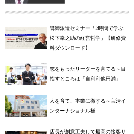
講師派遣セミナー「2時間で学ぶ
松下幸之助の経営哲学」【研修資
料ダウンロード】
志をもったリーダーを育てる～目
指すところは「自利利他円満」
人を育て、本業に徹する～宝清イ
ンターナショナル様
店長が創意工夫して最高の接客サ