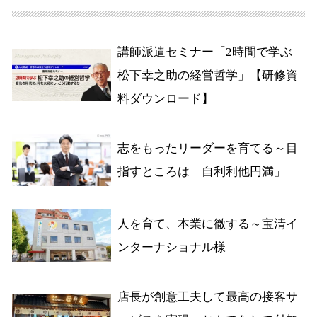
講師派遣セミナー「2時間で学ぶ
松下幸之助の経営哲学」【研修資
料ダウンロード】
志をもったリーダーを育てる～目
指すところは「自利利他円満」
人を育て、本業に徹する～宝清イ
ンターナショナル様
店長が創意工夫して最高の接客サ