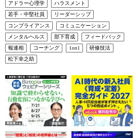
アドラー心理学
ハラスメント
若手・中堅社員
リーダーシップ
コンプライアンス
コミュニケーション
メンタルヘルス
部下育成
フィードバック
報連相
コーチング
1on1
研修技法
松下幸之助