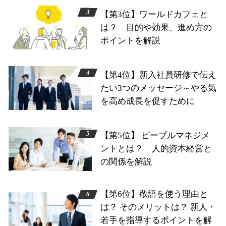
【第3位】ワールドカフェと
は？ 目的や効果、進め方の
ポイントを解説
【第4位】新入社員研修で伝え
たい3つのメッセージ～やる気
を高め成長を促すために
【第5位】 ピープルマネジメ
ントとは？ 人的資本経営と
の関係を解説
【第6位】敬語を使う理由と
は？ そのメリットは？ 新人・
若手を指導するポイントを解