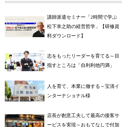
講師派遣セミナー「2時間で学ぶ
松下幸之助の経営哲学」【研修資
料ダウンロード】
志をもったリーダーを育てる～目
指すところは「自利利他円満」
人を育て、本業に徹する～宝清イ
ンターナショナル様
店長が創意工夫して最高の接客サ
ービスを実現～おもてなしで付加