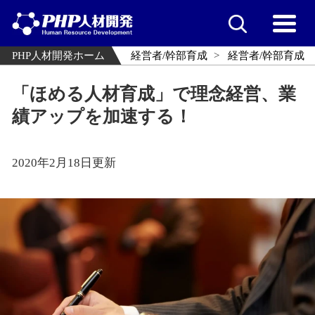
PHP人材開発ホーム
経営者/幹部育成
経営者/幹部育成
「ほめる人材育成」で理念経営、業
績アップを加速する！
2020年2月18日更新