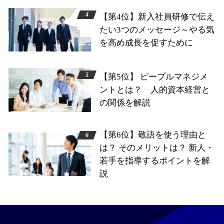
【第4位】新入社員研修で伝え
たい3つのメッセージ～やる気
を高め成長を促すために
【第5位】 ピープルマネジメ
ントとは？ 人的資本経営と
の関係を解説
【第6位】敬語を使う理由と
は？ そのメリットは？ 新人・
若手を指導するポイントを解
説