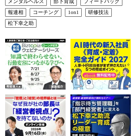
メンタルヘルス
部下育成
フィードバック
報連相
コーチング
1on1
研修技法
松下幸之助