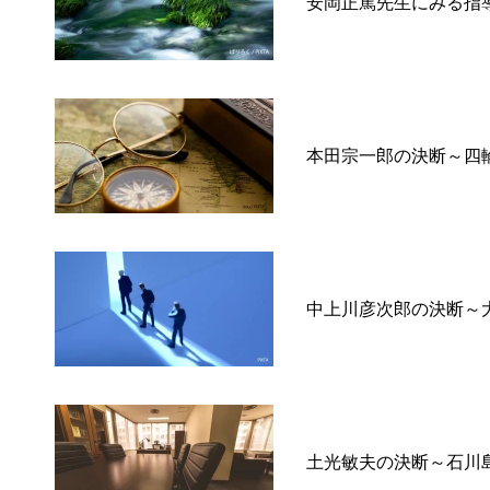
安岡正篤先生にみる指
本田宗一郎の決断～四
中上川彦次郎の決断～
土光敏夫の決断～石川