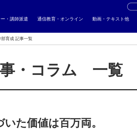
お
ナー・講師派遣
通信教育・オンライン
動画・テキスト他
幹部育成 記事一覧
記事・コラム 一覧
づいた価値は百万両。