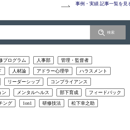
事例・実績 記事一覧を見
修プログラム
人事部
管理・監督者
ド
人材論
アドラー心理学
ハラスメント
リーダーシップ
コンプライアンス
ョン
メンタルヘルス
部下育成
フィードバック
チング
1on1
研修技法
松下幸之助