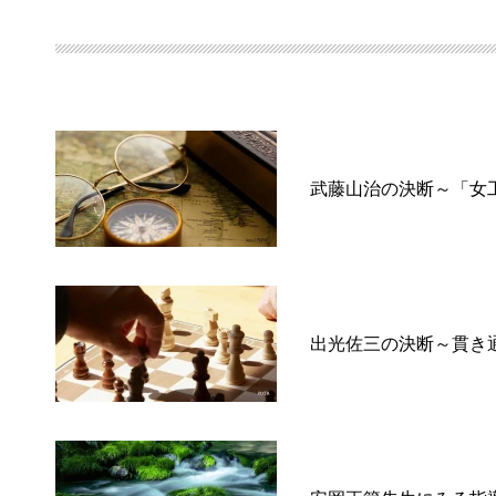
武藤山治の決断～「女
出光佐三の決断～貫き