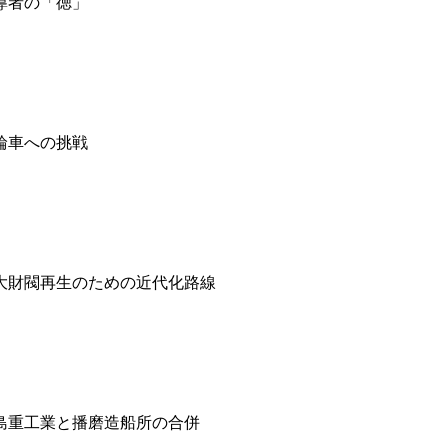
導者の「徳」
輪車への挑戦
大財閥再生のための近代化路線
島重工業と播磨造船所の合併