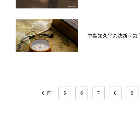
中島知久平の決断～気
前
5
6
7
8
9