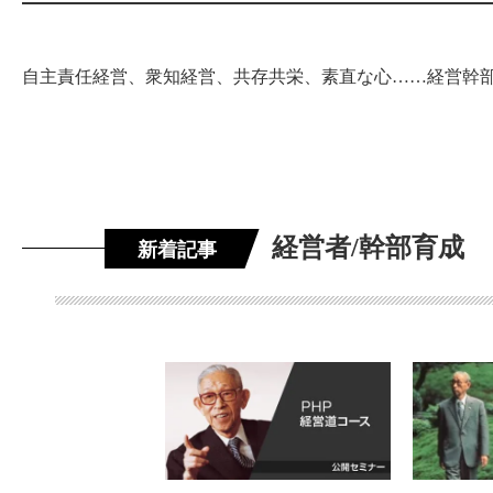
自主責任経営、衆知経営、共存共栄、素直な心……経営幹
経営者/幹部育成
新着記事