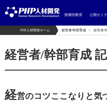
階層別教育
公開セミ
PHP人材開発ホーム
経営者/幹部育成
経営者/
経営者/幹部育成 
経
営のコツここなりと気