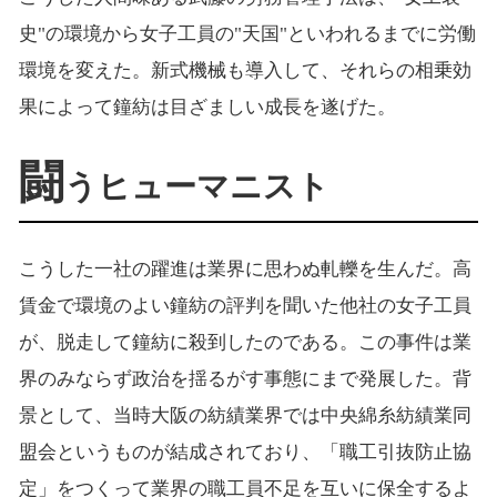
史"の環境から女子工員の"天国"といわれるまでに労働
環境を変えた。新式機械も導入して、それらの相乗効
果によって鐘紡は目ざましい成長を遂げた。
闘
うヒューマニスト
こうした一社の躍進は業界に思わぬ軋轢を生んだ。高
賃金で環境のよい鐘紡の評判を聞いた他社の女子工員
が、脱走して鐘紡に殺到したのである。この事件は業
界のみならず政治を揺るがす事態にまで発展した。背
景として、当時大阪の紡績業界では中央綿糸紡績業同
盟会というものが結成されており、「職工引抜防止協
定」をつくって業界の職工員不足を互いに保全するよ