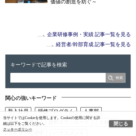
価値の創造を紡ぐ～
企業研修事例・実績 記事一覧を見る
経営者/幹部育成 記事一覧を見る
キーワードで記事を検索
関心の強いキーワード
新入社員
研修プログラム
人事部
当サイトではCookieを使用します。Cookieの使用に関する詳
管理・監督者
資料ダウンロード
人材論
閉じる
細は以下をご覧ください。
クッキーポリシー
アドラー心理学
ハラスメント