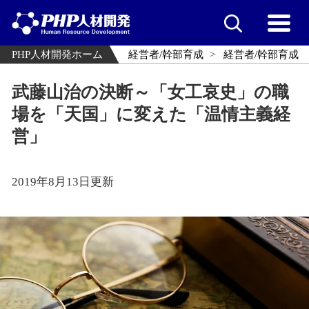
PHP人材開発ホーム
経営者/幹部育成
経営者/幹部育成
武藤山治の決断～「女工哀史」の職
場を「天国」に変えた「温情主義経
営」
2019年8月13日更新