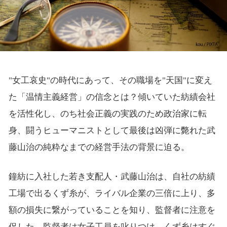
"女工哀史"の時代にあって、その職場を"天国"に変え
た「温情主義経営」の信念とは？傾いていた紡績会社
を活性化し、のち社会正義の実践のため政治家に転
身、闘うヒューマニストとして最後は凶弾に斃れた武
藤山治の純粋なまでの経営手法の背景に迫る。
鐘紡に入社した若き支配人・武藤山治は、自社の紡績
工場で出るくず糸が、ライバル企業の三倍に上り、多
額の損失に繋がっていることを知り、監督者に注意を
促した。監督者は女子工員を叱りつけ、くず糸はすぐ