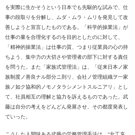
を実際に生かそうという日本でも先駆的な試みで、仕
事の段取りを分解し、ムダ・ムラ・ムリを発見して改
善しようと宣言したものである。「科学的操業法」が
仕事の量を合理化するのを目的としたのに対して、
「精神的操業法」は仕事の質、つまり従業員の心の持
ちよう、集中力の大切さや管理者の部下に対する責任
を問うた。また「家族式管理法」は、「従来日本ノ家
族制度ノ善良ナル部分ニ則リ、会社ノ管理組織ヲ一家
族ノ如ク協和的ノモノタラシメントスルニアリ」とし
て、社員相互の理解と協力を訴えるものであった。武
藤は自分の考えをどんどん発展させ、その都度発表し
ていった。
こうした人間味ある武藤の労務管理手法は、"女工哀