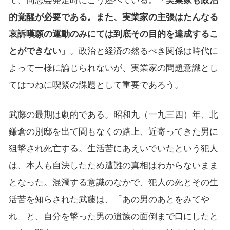
て、同志会発足時にこう述べている。
「実業家も政治
的覚醒が必要である。また、実業家の主張はたんなる
哀訴嘆願の運動のみにては到底その目的を達成するこ
とができない」
。政治と経済の然るべき関係は時代に
よって一様に論じられないが、実業家の問題意識とし
てはつねに喫緊の課題として重要であろう。
武藤の最期は劇的である。昭和九（一九三四）年、北
鎌倉の別邸を出て間もなくの路上、近寄ってきた男に
狙撃され死亡する。生活苦にあえいでいたという犯人
は、本人も自決したため遭難の真相はわからないまま
となった。混濁する意識のなかで、犯人の死とその生
活苦を知らされた武藤は、「あの男のあとをみてや
れ」と、自分を撃った男の遺族の面倒まで口にしたと