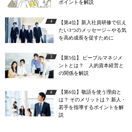
ポイントを解説
【第4位】新入社員研修で伝え
たい3つのメッセージ～やる気
を高め成長を促すために
【第5位】 ピープルマネジメ
ントとは？ 人的資本経営と
の関係を解説
【第6位】敬語を使う理由と
は？ そのメリットは？ 新人・
若手を指導するポイントを解
説