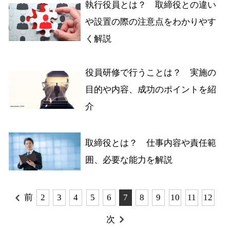
執行役員とは？ 取締役との違い
や設置の際の注意点をわかりやす
く解説
役員研修で行うことは？ 実施の
目的や内容、成功のポイントを紹
介
取締役とは？ 仕事内容や責任範
囲、必要な能力を解説
前
2
3
4
5
6
7
8
9
10
11
12
次