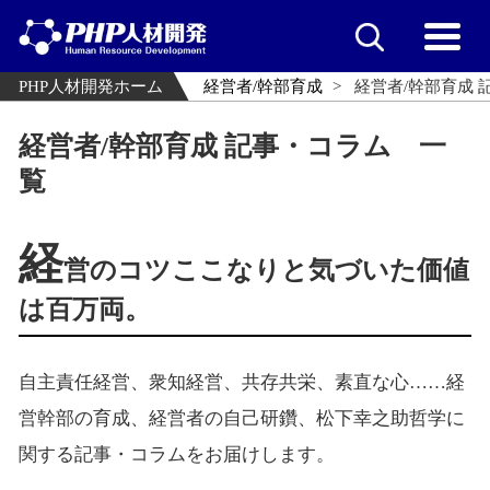
PHP人材開発ホーム
経営者/幹部育成
経営者/幹部育成 
経営者/幹部育成 記事・コラム 一
覧
経
営のコツここなりと気づいた価値
は百万両。
自主責任経営、衆知経営、共存共栄、素直な心……経
営幹部の育成、経営者の自己研鑽、松下幸之助哲学に
関する記事・コラムをお届けします。