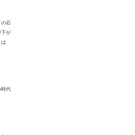
ドの石
が下が
」は
の時代