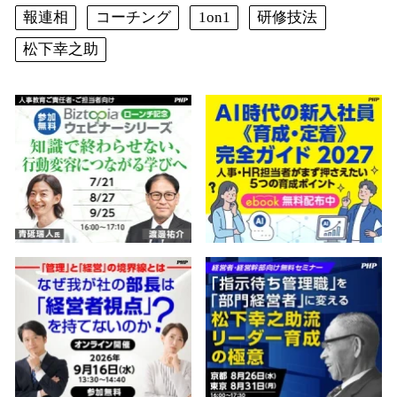
報連相
コーチング
1on1
研修技法
松下幸之助