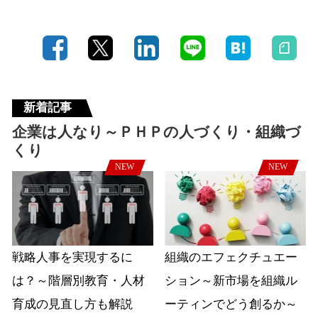
新着記事
企業は人なり～ＰＨＰの人づくり・組織づ
くり
NEW
NEW
戦略人事を実現するに
組織のエフェクチュエー
は？～階層別教育・人材
ション～新市場を組織ル
育成の見直し方も解説
ーティンでどう創るか～