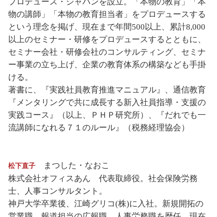
プロデュース・ジャパンを設立。「本物の教育」「本
物の講師」「本物の教育担当者」をプロデュースする
という理念を掲げ、現在まで年間500以上、累計8,000
以上のセミナー・研修をプロデュースするとともに、
セミナー会社・研修会社のコンサルティング、セミナ
ー事業の立ち上げ、企業の教育体系の構築なども手掛
ける。
著書に、『実践社員教育推進マニュアル』、通信教育
『メンタリングで共に成長する新入社員指導・支援の
実践コース』（以上、ＰＨＰ研究所）、『だれでも一
流講師になれる７１のルール』（税務経理協会）
まつした・なおこ
松下直子
株式会社オフィスあん 代表取締役。社会保険労務
士、人事コンサルタント。
神戸大学卒業後、江崎グリコ(株)に入社。新規開拓の
営業職、報道担当の広報職、人事労務職を歴任。現在