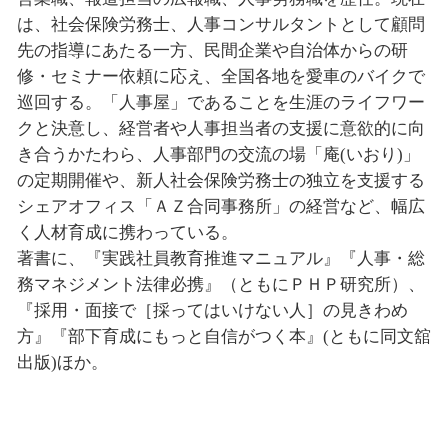
は、社会保険労務士、人事コンサルタントとして顧問
先の指導にあたる一方、民間企業や自治体からの研
修・セミナー依頼に応え、全国各地を愛車のバイクで
巡回する。「人事屋」であることを生涯のライフワー
クと決意し、経営者や人事担当者の支援に意欲的に向
き合うかたわら、人事部門の交流の場「庵(いおり)」
の定期開催や、新人社会保険労務士の独立を支援する
シェアオフィス「ＡＺ合同事務所」の経営など、幅広
く人材育成に携わっている。
著書に、『実践社員教育推進マニュアル』『人事・総
務マネジメント法律必携』（ともにＰＨＰ研究所）、
『採用・面接で［採ってはいけない人］の見きわめ
方』『部下育成にもっと自信がつく本』(ともに同文舘
出版)ほか。