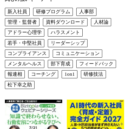
新入社員
研修プログラム
人事部
管理・監督者
資料ダウンロード
人材論
アドラー心理学
ハラスメント
若手・中堅社員
リーダーシップ
コンプライアンス
コミュニケーション
メンタルヘルス
部下育成
フィードバック
報連相
コーチング
1on1
研修技法
松下幸之助