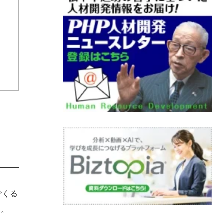
でくる
う。