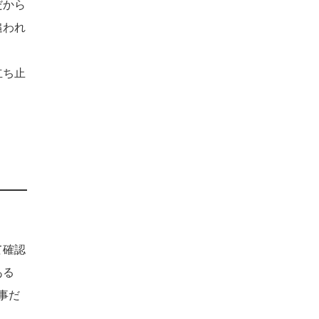
だから
追われ
立ち止
て確認
ある
事だ