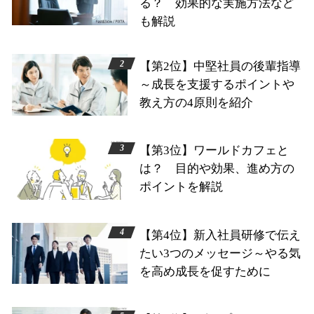
る？ 効果的な実施方法など
も解説
【第2位】中堅社員の後輩指導
～成長を支援するポイントや
教え方の4原則を紹介
【第3位】ワールドカフェと
は？ 目的や効果、進め方の
ポイントを解説
【第4位】新入社員研修で伝え
たい3つのメッセージ～やる気
を高め成長を促すために