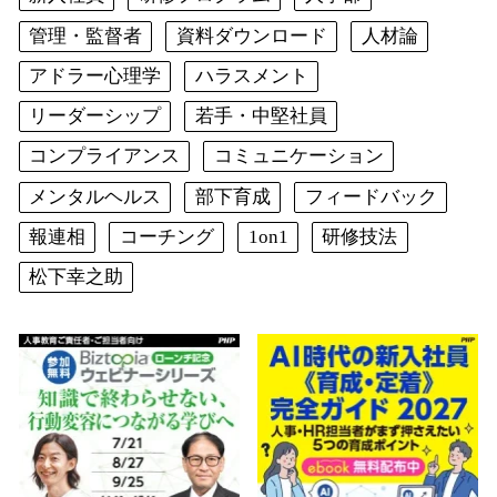
管理・監督者
資料ダウンロード
人材論
アドラー心理学
ハラスメント
リーダーシップ
若手・中堅社員
コンプライアンス
コミュニケーション
メンタルヘルス
部下育成
フィードバック
報連相
コーチング
1on1
研修技法
松下幸之助