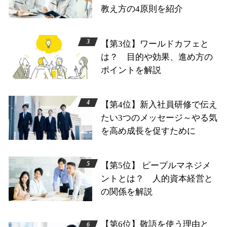
教え方の4原則を紹介
【第3位】ワールドカフェと
は？ 目的や効果、進め方の
ポイントを解説
【第4位】新入社員研修で伝え
たい3つのメッセージ～やる気
を高め成長を促すために
【第5位】 ピープルマネジメ
ントとは？ 人的資本経営と
の関係を解説
【第6位】敬語を使う理由と