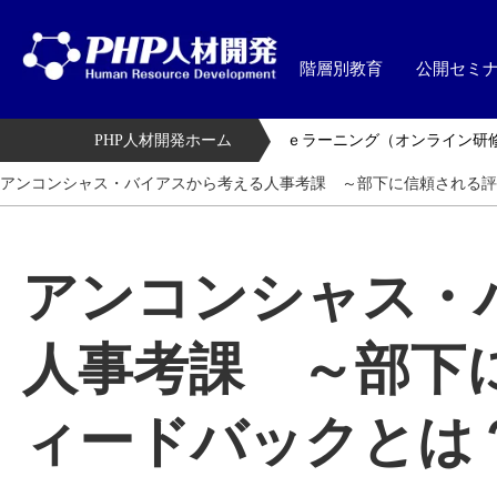
階層別教育
公開セミ
PHP人材開発ホーム
ｅラーニング（オンライン研
アンコンシャス・バイアスから考える人事考課 ～部下に信頼される評
アンコンシャス・
人事考課 ～部下
ィードバックとは