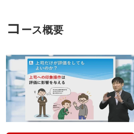
コ
ース概要