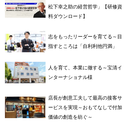
松下幸之助の経営哲学」【研修資
料ダウンロード】
志をもったリーダーを育てる～目
指すところは「自利利他円満」
人を育て、本業に徹する～宝清イ
ンターナショナル様
店長が創意工夫して最高の接客サ
ービスを実現～おもてなしで付加
価値の創造を紡ぐ～