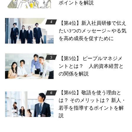
ポイントを解説
【第4位】新入社員研修で伝え
たい3つのメッセージ～やる気
を高め成長を促すために
【第5位】 ピープルマネジメ
ントとは？ 人的資本経営と
の関係を解説
【第6位】敬語を使う理由と
は？ そのメリットは？ 新人・
若手を指導するポイントを解
説