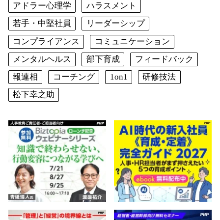
アドラー心理学
ハラスメント
若手・中堅社員
リーダーシップ
コンプライアンス
コミュニケーション
メンタルヘルス
部下育成
フィードバック
報連相
コーチング
1on1
研修技法
松下幸之助