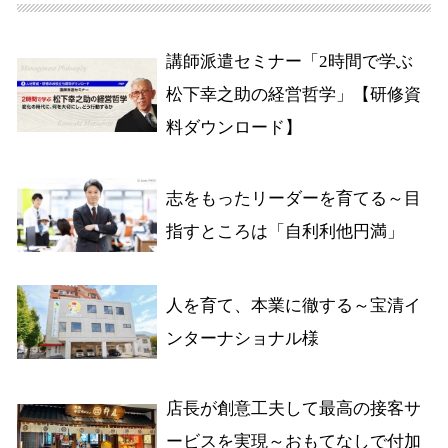
講師派遣セミナー「2時間で学ぶ
松下幸之助の経営哲学」【研修資
料ダウンロード】
志をもったリーダーを育てる～目
指すところは「自利利他円満」
人を育て、本業に徹する～宝清イ
ンターナショナル様
店長が創意工夫して最高の接客サ
ービスを実現～おもてなしで付加