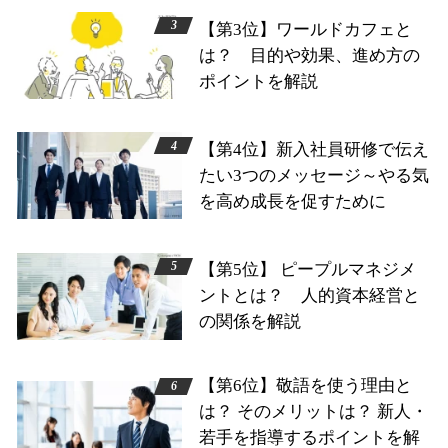
【第3位】ワールドカフェと
は？ 目的や効果、進め方の
ポイントを解説
【第4位】新入社員研修で伝え
たい3つのメッセージ～やる気
を高め成長を促すために
【第5位】 ピープルマネジメ
ントとは？ 人的資本経営と
の関係を解説
【第6位】敬語を使う理由と
は？ そのメリットは？ 新人・
若手を指導するポイントを解