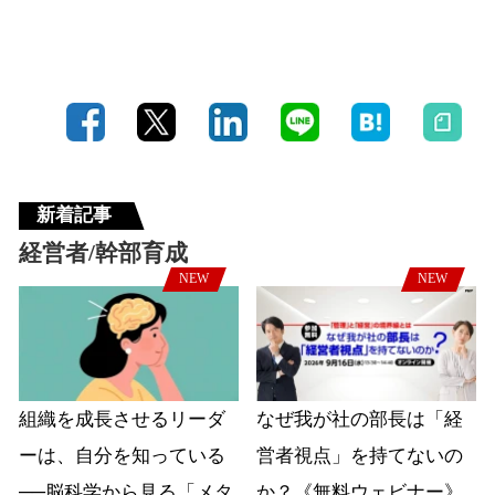
新着記事
経営者/幹部育成
NEW
NEW
組織を成長させるリーダ
なぜ我が社の部長は「経
ーは、自分を知っている
営者視点」を持てないの
──脳科学から見る「メタ
か？《無料ウェビナー》