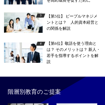
を高め成長を促すために
【第5位】 ピープルマネジメ
ントとは？ 人的資本経営と
の関係を解説
【第6位】敬語を使う理由と
は？ そのメリットは？ 新人・
若手を指導するポイントを解
説
階層別教育のご提案