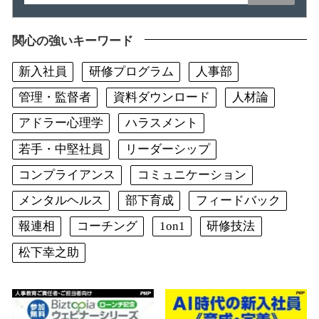
関心の強いキーワード
新入社員
研修プログラム
人事部
管理・監督者
資料ダウンロード
人材論
アドラー心理学
ハラスメント
若手・中堅社員
リーダーシップ
コンプライアンス
コミュニケーション
メンタルヘルス
部下育成
フィードバック
報連相
コーチング
1on1
研修技法
松下幸之助