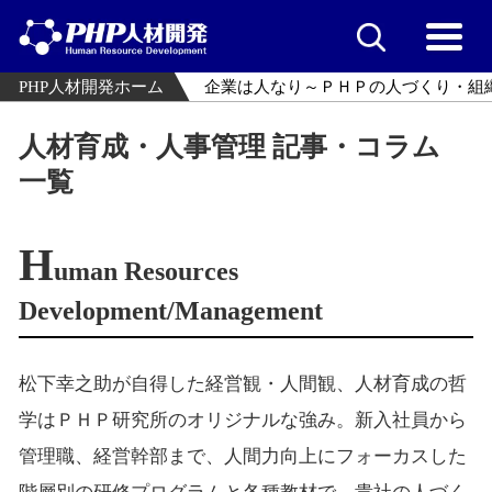
PHP人材開発ホーム
企業は人なり～ＰＨＰの人づくり・組
人材育成・人事管理 記事・コラム
一覧
H
uman Resources
Development/Management
松下幸之助が自得した経営観・人間観、人材育成の哲
学はＰＨＰ研究所のオリジナルな強み。新入社員から
管理職、経営幹部まで、人間力向上にフォーカスした