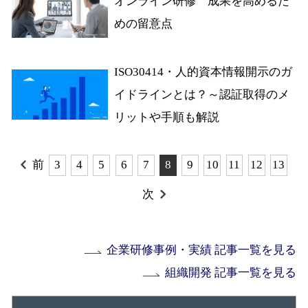
オンライン研修 成果を高めるた
めの留意点
ISO30414・人的資本情報開示のガ
イドラインとは？～認証取得のメ
リットや手順も解説
前
3
4
5
6
7
8
9
10
11
12
13
次
企業研修事例・実績 記事一覧を見る
組織開発 記事一覧を見る