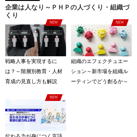
企業は人なり～ＰＨＰの人づくり・組織づ
くり
NEW
NEW
戦略人事を実現するに
組織のエフェクチュエー
は？～階層別教育・人材
ション～新市場を組織ル
育成の見直し方も解説
ーティンでどう創るか～
NEW
伝わる力が身につく言語