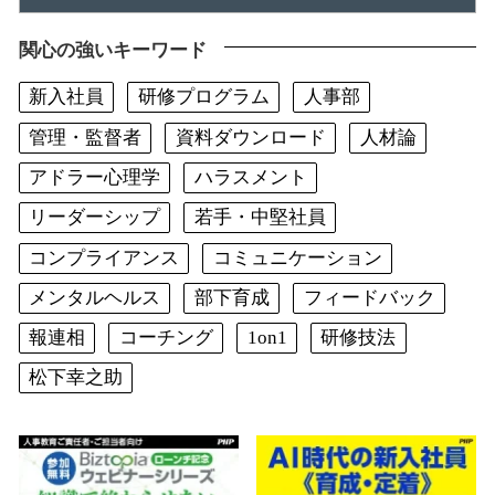
関心の強いキーワード
新入社員
研修プログラム
人事部
管理・監督者
資料ダウンロード
人材論
アドラー心理学
ハラスメント
リーダーシップ
若手・中堅社員
コンプライアンス
コミュニケーション
メンタルヘルス
部下育成
フィードバック
報連相
コーチング
1on1
研修技法
松下幸之助