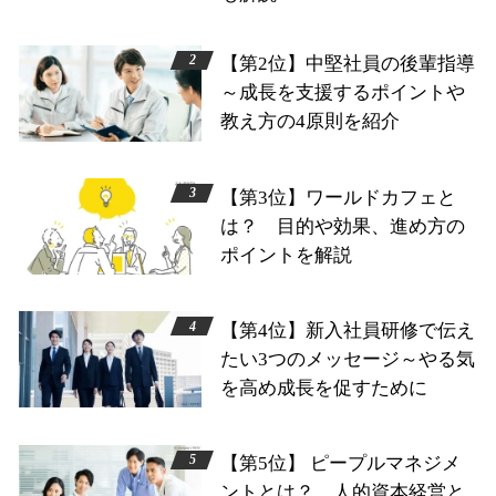
【第2位】中堅社員の後輩指導
～成長を支援するポイントや
教え方の4原則を紹介
【第3位】ワールドカフェと
は？ 目的や効果、進め方の
ポイントを解説
【第4位】新入社員研修で伝え
たい3つのメッセージ～やる気
を高め成長を促すために
【第5位】 ピープルマネジメ
ントとは？ 人的資本経営と