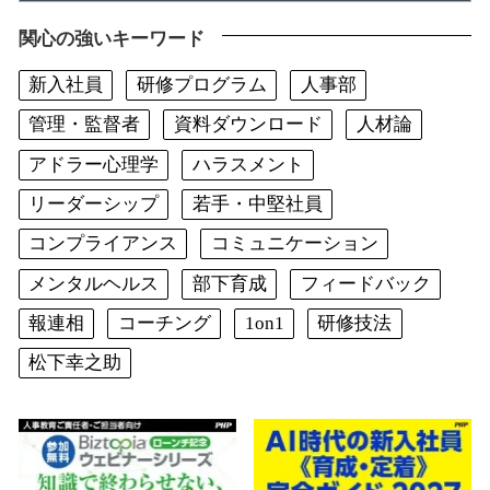
関心の強いキーワード
新入社員
研修プログラム
人事部
管理・監督者
資料ダウンロード
人材論
アドラー心理学
ハラスメント
リーダーシップ
若手・中堅社員
コンプライアンス
コミュニケーション
メンタルヘルス
部下育成
フィードバック
報連相
コーチング
1on1
研修技法
松下幸之助