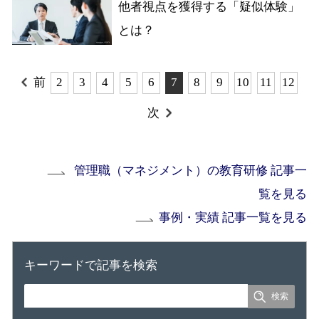
他者視点を獲得する「疑似体験」
とは？
前
2
3
4
5
6
7
8
9
10
11
12
次
管理職（マネジメント）の教育研修 記事一
覧を見る
事例・実績 記事一覧を見る
キーワードで記事を検索