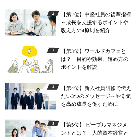
【第2位】中堅社員の後輩指導
～成長を支援するポイントや
教え方の4原則を紹介
【第3位】ワールドカフェと
は？ 目的や効果、進め方の
ポイントを解説
【第4位】新入社員研修で伝え
たい3つのメッセージ～やる気
を高め成長を促すために
【第5位】 ピープルマネジメ
ントとは？ 人的資本経営と