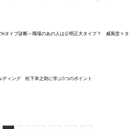
の6タイプ診断～職場のあの人は公明正大タイプ？ 威風堂々タ
ルディング 松下幸之助に学ぶ5つのポイント