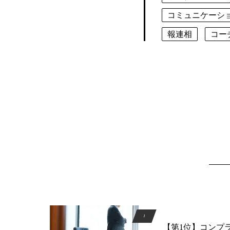
コミュニケーシ
報連相
コー
【第1位】コンプ