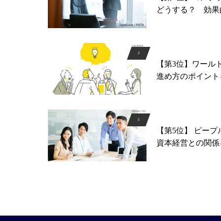
どうする？ 効果
【第3位】ワール
進め方のポイント
【第5位】 ピー
資本経営との関係