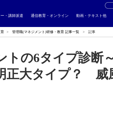
お
ナー・講師派遣
通信教育・オンライン
動画・テキスト他
教育
管理職(マネジメント)研修・教育 記事一覧
記事
ントの6タイプ診断
明正大タイプ？ 威