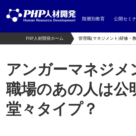
階層別教育
公開セミ
PHP人材開発ホーム
管理職(マネジメント)研修・
アンガーマネジメ
職場のあの人は公
堂々タイプ？