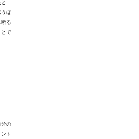
たと
伝うほ
も断る
ことで
自分の
メント