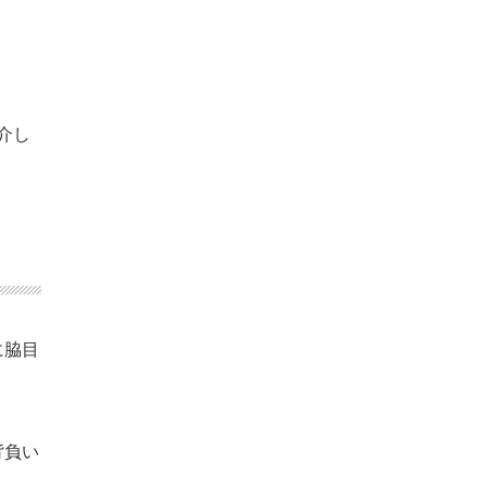
介し
に脇目
背負い