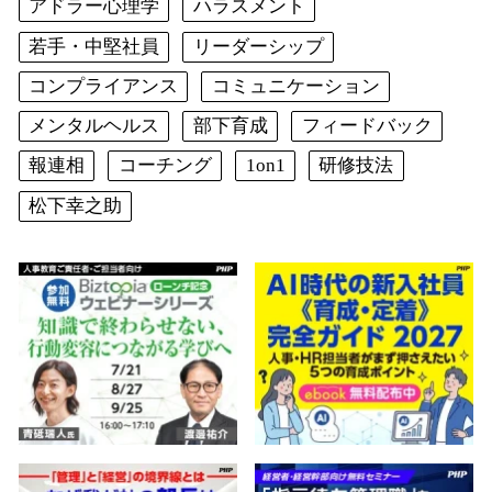
アドラー心理学
ハラスメント
若手・中堅社員
リーダーシップ
コンプライアンス
コミュニケーション
メンタルヘルス
部下育成
フィードバック
報連相
コーチング
1on1
研修技法
松下幸之助