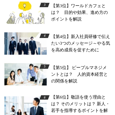
【第3位】ワールドカフェと
は？ 目的や効果、進め方の
ポイントを解説
【第4位】新入社員研修で伝え
たい3つのメッセージ～やる気
を高め成長を促すために
【第5位】 ピープルマネジメ
ントとは？ 人的資本経営と
の関係を解説
【第6位】敬語を使う理由と
は？ そのメリットは？ 新人・
若手を指導するポイントを解