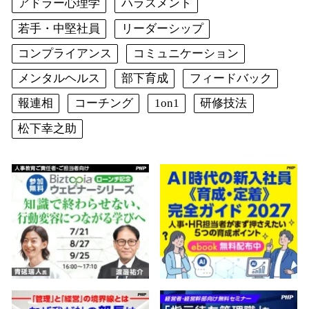
アドラー心理学
ハラスメント
若手・中堅社員
リーダーシップ
コンプライアンス
コミュニケーション
メンタルヘルス
部下育成
フィードバック
報連相
コーチング
1on1
研修技法
松下幸之助