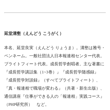
延堂溝壑（えんどう こうがく）
本名、延堂良実（えんどう りょうま）。溝壑は雅号・
ペンネーム。一般社団法人日本報連相センター代表。
ブライトフィート代表。成長哲学創唱者。主な著書に
『成長哲学講話集（1~3巻）』『成長哲学随感録』
『成長哲学対談録』（すべてブライトフィート）、
『真・報連相で職場が変わる』（共著・新生出版）、
通信講座『仕事ができる人の「報連相」実践コース』
（PHP研究所） など。