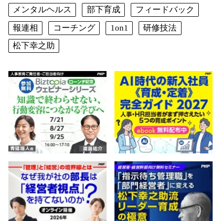
メンタルヘルス
部下育成
フィードバック
報連相
コーチング
1on1
研修技法
松下幸之助