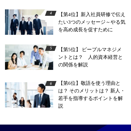
【第4位】新入社員研修で伝え
たい3つのメッセージ～やる気
を高め成長を促すために
【第5位】 ピープルマネジメ
ントとは？ 人的資本経営と
の関係を解説
【第6位】敬語を使う理由と
は？ そのメリットは？ 新人・
若手を指導するポイントを解
説