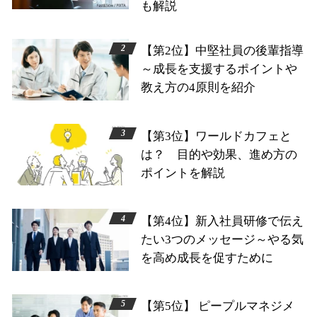
も解説
【第2位】中堅社員の後輩指導
～成長を支援するポイントや
教え方の4原則を紹介
【第3位】ワールドカフェと
は？ 目的や効果、進め方の
ポイントを解説
【第4位】新入社員研修で伝え
たい3つのメッセージ～やる気
を高め成長を促すために
【第5位】 ピープルマネジメ