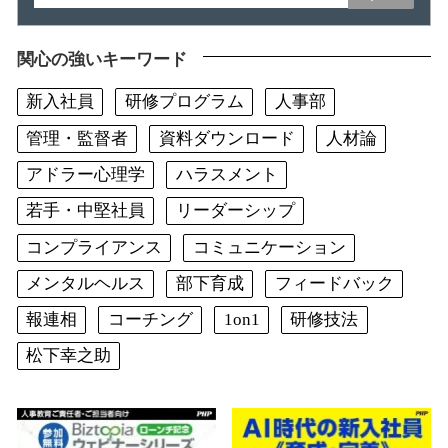
関心の強いキーワード
新入社員
研修プログラム
人事部
管理・監督者
資料ダウンロード
人材論
アドラー心理学
ハラスメント
若手・中堅社員
リーダーシップ
コンプライアンス
コミュニケーション
メンタルヘルス
部下育成
フィードバック
報連相
コーチング
1on1
研修技法
松下幸之助