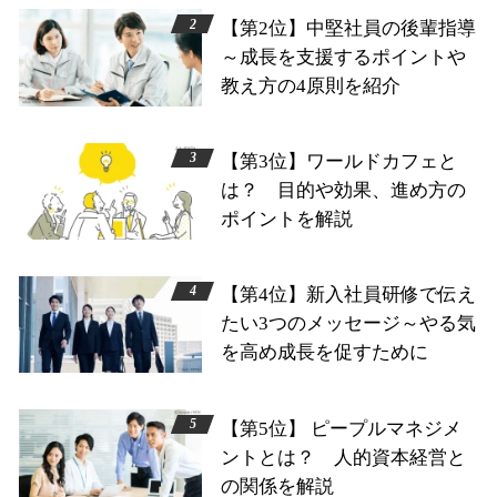
【第2位】中堅社員の後輩指導
～成長を支援するポイントや
教え方の4原則を紹介
【第3位】ワールドカフェと
は？ 目的や効果、進め方の
ポイントを解説
【第4位】新入社員研修で伝え
たい3つのメッセージ～やる気
を高め成長を促すために
【第5位】 ピープルマネジメ
ントとは？ 人的資本経営と
の関係を解説