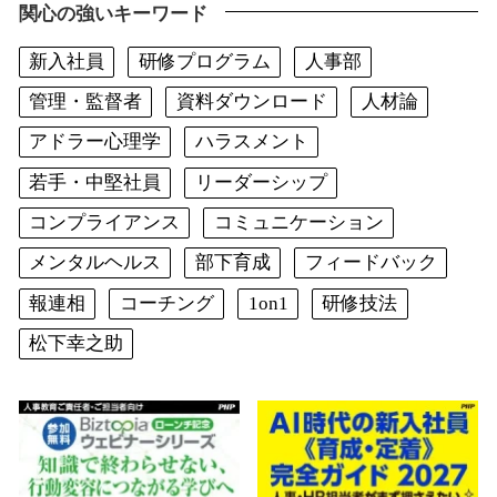
関心の強いキーワード
新入社員
研修プログラム
人事部
管理・監督者
資料ダウンロード
人材論
アドラー心理学
ハラスメント
若手・中堅社員
リーダーシップ
コンプライアンス
コミュニケーション
メンタルヘルス
部下育成
フィードバック
報連相
コーチング
1on1
研修技法
松下幸之助