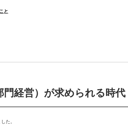
こと
部門経営）が求められる時代
ました。