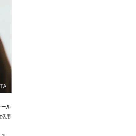
ナール
効活用
みる