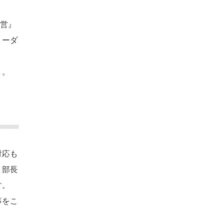
経営』
リーダ
う。
対応も
、部長
す。
事をこ