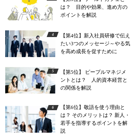
は？ 目的や効果、進め方の
ポイントを解説
【第4位】新入社員研修で伝え
たい3つのメッセージ～やる気
を高め成長を促すために
【第5位】 ピープルマネジメ
ントとは？ 人的資本経営と
の関係を解説
【第6位】敬語を使う理由と
は？ そのメリットは？ 新人・
若手を指導するポイントを解
説