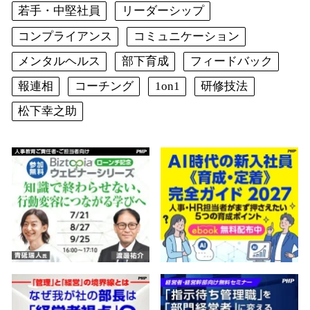
若手・中堅社員
リーダーシップ
コンプライアンス
コミュニケーション
メンタルヘルス
部下育成
フィードバック
報連相
コーチング
1on1
研修技法
松下幸之助