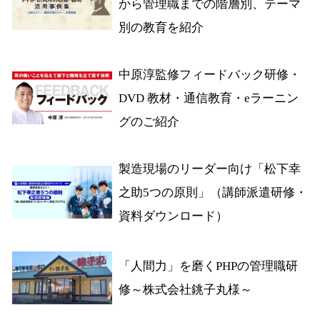
から管理職までの階層別、テーマ
別の教育を紹介
中原淳監修フィードバック研修・
DVD 教材・通信教育・eラーニン
グのご紹介
製造現場のリーダー向け「松下幸
之助5つの原則」（講師派遣研修・
資料ダウンロード）
「人間力」を磨くPHPの管理職研
修～株式会社銚子丸様～