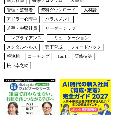
新入社員
研修プログラム
人事部
管理・監督者
資料ダウンロード
人材論
アドラー心理学
ハラスメント
若手・中堅社員
リーダーシップ
コンプライアンス
コミュニケーション
メンタルヘルス
部下育成
フィードバック
報連相
コーチング
1on1
研修技法
松下幸之助