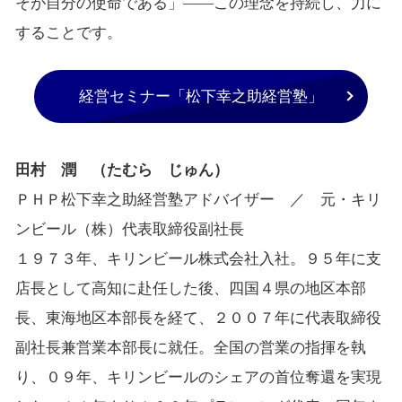
そが自分の使命である」――この理念を持続し、力に
することです。
経営セミナー「松下幸之助経営塾」
田村 潤 （たむら じゅん）
ＰＨＰ松下幸之助経営塾アドバイザー ／ 元・キリ
ンビール（株）代表取締役副社長
１９７３年、キリンビール株式会社入社。９５年に支
店長として高知に赴任した後、四国４県の地区本部
長、東海地区本部長を経て、２００７年に代表取締役
副社長兼営業本部長に就任。全国の営業の指揮を執
り、０９年、キリンビールのシェアの首位奪還を実現