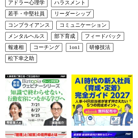
アドラー心理学
ハラスメント
若手・中堅社員
リーダーシップ
コンプライアンス
コミュニケーション
メンタルヘルス
部下育成
フィードバック
報連相
コーチング
1on1
研修技法
松下幸之助