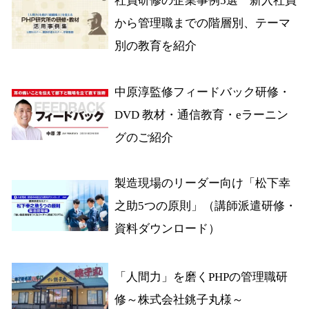
社員研修の企業事例5選 新入社員
から管理職までの階層別、テーマ
別の教育を紹介
中原淳監修フィードバック研修・
DVD 教材・通信教育・eラーニン
グのご紹介
製造現場のリーダー向け「松下幸
之助5つの原則」（講師派遣研修・
資料ダウンロード）
「人間力」を磨くPHPの管理職研
修～株式会社銚子丸様～