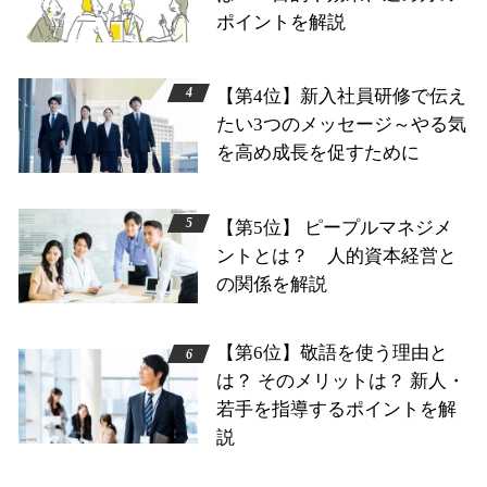
ポイントを解説
【第4位】新入社員研修で伝え
たい3つのメッセージ～やる気
を高め成長を促すために
【第5位】 ピープルマネジメ
ントとは？ 人的資本経営と
の関係を解説
【第6位】敬語を使う理由と
は？ そのメリットは？ 新人・
若手を指導するポイントを解
説