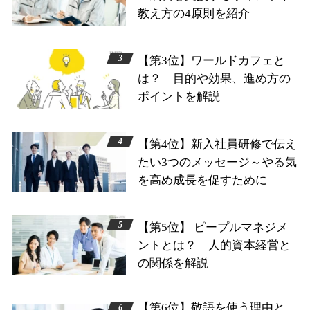
教え方の4原則を紹介
【第3位】ワールドカフェと
は？ 目的や効果、進め方の
ポイントを解説
【第4位】新入社員研修で伝え
たい3つのメッセージ～やる気
を高め成長を促すために
【第5位】 ピープルマネジメ
ントとは？ 人的資本経営と
の関係を解説
【第6位】敬語を使う理由と