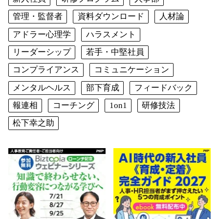
管理・監督者
資料ダウンロード
人材論
アドラー心理学
ハラスメント
リーダーシップ
若手・中堅社員
コンプライアンス
コミュニケーション
メンタルヘルス
部下育成
フィードバック
報連相
コーチング
1on1
研修技法
松下幸之助