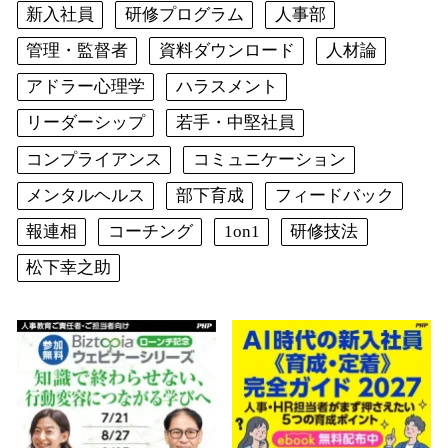
新入社員
研修プログラム
人事部
管理・監督者
資料ダウンロード
人材論
アドラー心理学
ハラスメント
リーダーシップ
若手・中堅社員
コンプライアンス
コミュニケーション
メンタルヘルス
部下育成
フィードバック
報連相
コーチング
1on1
研修技法
松下幸之助