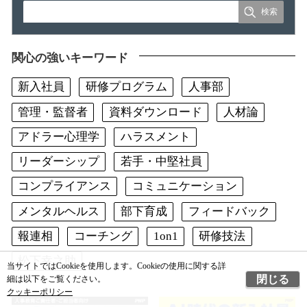
関心の強いキーワード
新入社員
研修プログラム
人事部
管理・監督者
資料ダウンロード
人材論
アドラー心理学
ハラスメント
リーダーシップ
若手・中堅社員
コンプライアンス
コミュニケーション
メンタルヘルス
部下育成
フィードバック
報連相
コーチング
1on1
研修技法
松下幸之助
当サイトではCookieを使用します。Cookieの使用に関する詳
閉じる
細は以下をご覧ください。
クッキーポリシー