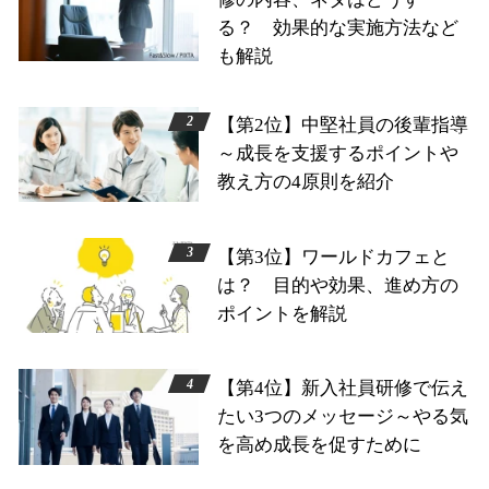
る？ 効果的な実施方法など
も解説
【第2位】中堅社員の後輩指導
～成長を支援するポイントや
教え方の4原則を紹介
【第3位】ワールドカフェと
は？ 目的や効果、進め方の
ポイントを解説
【第4位】新入社員研修で伝え
たい3つのメッセージ～やる気
を高め成長を促すために